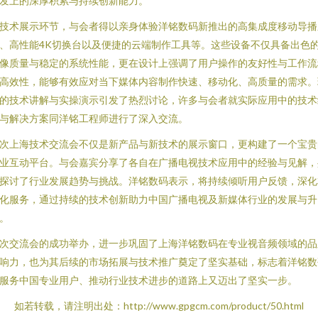
发上的深厚积累与持续创新能力。
技术展示环节，与会者得以亲身体验洋铭数码新推出的高集成度移动导播
、高性能4K切换台以及便捷的云端制作工具等。这些设备不仅具备出色
像质量与稳定的系统性能，更在设计上强调了用户操作的友好性与工作流
高效性，能够有效应对当下媒体内容制作快速、移动化、高质量的需求。
的技术讲解与实操演示引发了热烈讨论，许多与会者就实际应用中的技术
与解决方案同洋铭工程师进行了深入交流。
次上海技术交流会不仅是新产品与新技术的展示窗口，更构建了一个宝贵
业互动平台。与会嘉宾分享了各自在广播电视技术应用中的经验与见解，
探讨了行业发展趋势与挑战。洋铭数码表示，将持续倾听用户反馈，深化
化服务，通过持续的技术创新助力中国广播电视及新媒体行业的发展与升
。
次交流会的成功举办，进一步巩固了上海洋铭数码在专业视音频领域的品
响力，也为其后续的市场拓展与技术推广奠定了坚实基础，标志着洋铭数
服务中国专业用户、推动行业技术进步的道路上又迈出了坚实一步。
如若转载，请注明出处：http://www.gpgcm.com/product/50.html