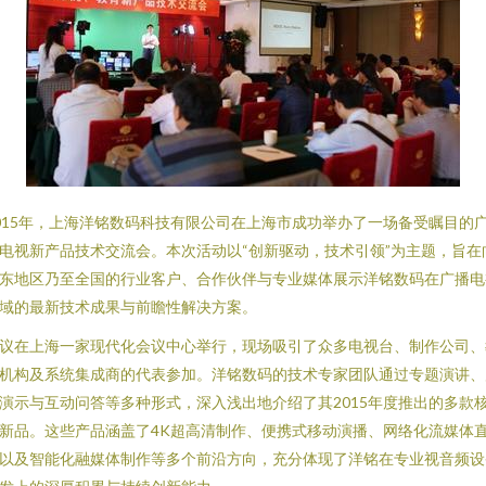
015年，上海洋铭数码科技有限公司在上海市成功举办了一场备受瞩目的
电视新产品技术交流会。本次活动以“创新驱动，技术引领”为主题，旨在
东地区乃至全国的行业客户、合作伙伴与专业媒体展示洋铭数码在广播电
域的最新技术成果与前瞻性解决方案。
议在上海一家现代化会议中心举行，现场吸引了众多电视台、制作公司、
机构及系统集成商的代表参加。洋铭数码的技术专家团队通过专题演讲、
演示与互动问答等多种形式，深入浅出地介绍了其2015年度推出的多款
新品。这些产品涵盖了4K超高清制作、便携式移动演播、网络化流媒体
以及智能化融媒体制作等多个前沿方向，充分体现了洋铭在专业视音频设