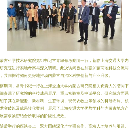
蒙古科学技术研究院党组书记常青率领考察团一行，莅临上海交通大学内
研究院进行实地考察与深入调研。此次访问旨在加强沪蒙两地科技交流与
，共同探讨如何更好地推动内蒙古自治区科技创新与产业升级。
察期间，常青书记一行在上海交通大学内蒙古研究院相关负责人的陪同下
细参观了研究院的科技成果展厅、重点实验室及中试平台。研究院方面系
绍了其在新能源、新材料、生态环境、现代农牧业等领域的科研布局、核
术突破以及成果转化案例，展示了上海交通大学优势学科与内蒙古地方产
展需求紧密结合所取得的阶段性成效。
随后举行的座谈会上，双方围绕深化产学研合作、高端人才培养与引进、