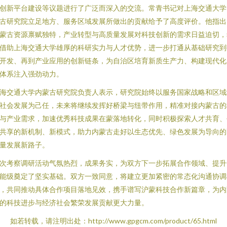
创新平台建设等议题进行了广泛而深入的交流。常青书记对上海交通大学
古研究院立足地方、服务区域发展所做出的贡献给予了高度评价。他指出
蒙古资源禀赋独特，产业转型与高质量发展对科技创新的需求日益迫切，
借助上海交通大学雄厚的科研实力与人才优势，进一步打通从基础研究到
开发、再到产业应用的创新链条，为自治区培育新质生产力、构建现代化
体系注入强劲动力。
海交通大学内蒙古研究院负责人表示，研究院始终以服务国家战略和区域
社会发展为己任，未来将继续发挥好桥梁与纽带作用，精准对接内蒙古的
与产业需求，加速优秀科技成果在蒙落地转化，同时积极探索人才共育、
共享的新机制、新模式，助力内蒙古走好以生态优先、绿色发展为导向的
量发展新路子。
次考察调研活动气氛热烈，成果务实，为双方下一步拓展合作领域、提升
能级奠定了坚实基础。双方一致同意，将建立更加紧密的常态化沟通协调
，共同推动具体合作项目落地见效，携手谱写沪蒙科技合作新篇章，为内
的科技进步与经济社会繁荣发展贡献更大力量。
如若转载，请注明出处：http://www.gpgcm.com/product/65.html